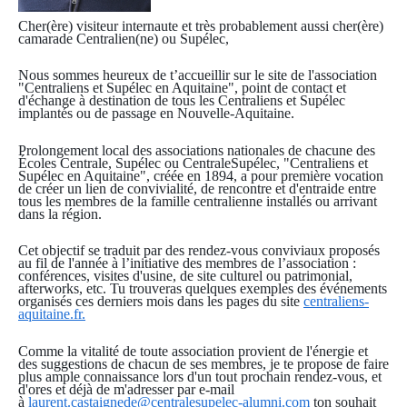
Cher(ère) visiteur internaute et très probablement aussi cher(ère)
camarade Centralien(ne) ou Supélec,
Nous sommes heureux de t’accueillir sur le site de l'association
"Centraliens et Supélec en Aquitaine", point de contact et
d'échange à destination de tous les Centraliens et Supélec
implantés ou de passage en Nouvelle-Aquitaine.
Prolongement local des associations nationales de chacune des
Écoles Centrale, Supélec ou CentraleSupélec, "Centraliens et
Supélec en Aquitaine", créée en 1894, a pour première vocation
de créer un lien de convivialité, de rencontre et d'entraide entre
tous les membres de la famille centralienne installés ou arrivant
dans la région.
Cet objectif se traduit par des rendez-vous conviviaux proposés
au fil de l'année à l’initiative des membres de l’association :
conférences, visites d'usine, de site culturel ou patrimonial,
afterworks, etc. Tu trouveras quelques exemples des événements
organisés ces derniers mois dans les pages du site
centraliens-
aquitaine.fr.
Comme la vitalité de toute association provient de l'énergie et
des suggestions de chacun de ses membres, je te propose de faire
plus ample connaissance lors d'un tout prochain rendez-vous, et
d'ores et déjà de m'adresser par e-mail
à
laurent.castaignede@centralesupelec-alumni.com
ton souhait