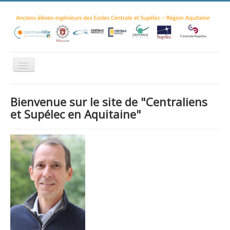
Accueil
Bienvenue sur le site de "Centraliens
Actualités
et Supélec en Aquitaine"
Evénements
Ecoles "Centrale"
Conférence Climat 2012
Conférence Low Tech 2017
Adhésion